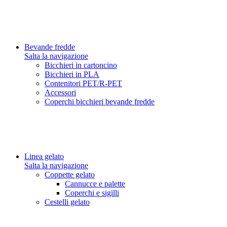
Bevande fredde
Salta la navigazione
Bicchieri in cartoncino
Bicchieri in PLA
Contenitori PET/R-PET
Accessori
Coperchi bicchieri bevande fredde
Linea gelato
Salta la navigazione
Coppette gelato
Cannucce e palette
Coperchi e sigilli
Cestelli gelato