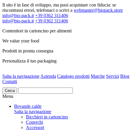
Il sito è in fase di sviluppo, ma puoi acquistare con fiducia: se
riscontrassi errori, telefonaci o scrivi a
webmaster@biopack.store
info@bio-pack.it
+39 0362 311406
info@bio-pack.it
+39 0362 311406
Contenitori in cartoncino per alimenti
We value your food
Prodotti in pronta consegna
Personalizza il tuo packaging
Salta la navigazione
Azienda
Catalogo prodotti
Marche
Servizi
Blog
Contatti
Cerca
Menu
Bevande calde
Salta la navigazione
Bicchieri in cartoncino
Coperchi
Accessori