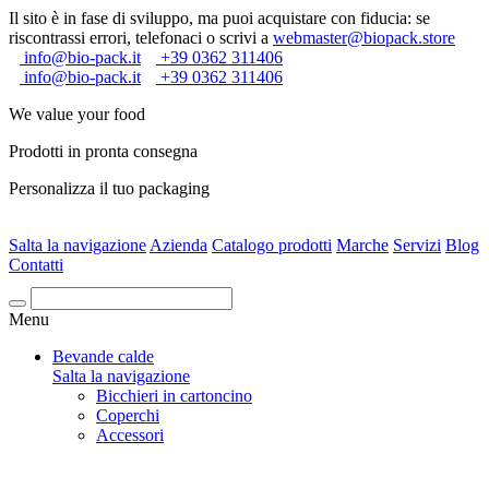
Il sito è in fase di sviluppo, ma puoi acquistare con fiducia: se
riscontrassi errori, telefonaci o scrivi a
webmaster@biopack.store
info@bio-pack.it
+39 0362 311406
info@bio-pack.it
+39 0362 311406
We value your food
Prodotti in pronta consegna
Personalizza il tuo packaging
Salta la navigazione
Azienda
Catalogo prodotti
Marche
Servizi
Blog
Contatti
Cerca
Menu
Bevande calde
Salta la navigazione
Bicchieri in cartoncino
Coperchi
Accessori