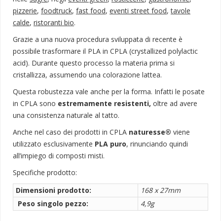
pizzerie
,
foodtruck
,
fast food
,
eventi street food
,
tavole
calde
,
ristoranti bio
.
Grazie a una nuova procedura sviluppata di recente è
possibile trasformare il PLA in CPLA (crystallized polylactic
acid). Durante questo processo la materia prima si
cristallizza, assumendo una colorazione lattea.
Questa robustezza vale anche per la forma. Infatti le posate
in CPLA sono
estremamente resistenti,
oltre ad avere
una consistenza naturale al tatto.
Anche nel caso dei prodotti in CPLA
naturesse®
viene
utilizzato esclusivamente
PLA puro
, rinunciando quindi
all’impiego di composti misti.
Specifiche prodotto:
Dimensioni prodotto:
168 x 27mm
Peso singolo pezzo:
4,9g