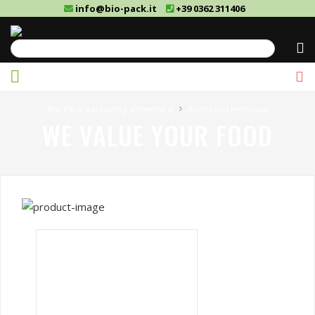
info@bio-pack.it
+39 0362 311406
Cerca
›
Bio-Pack packaging alimentare
Accessori monouso
WE VALUE YOUR FOOD