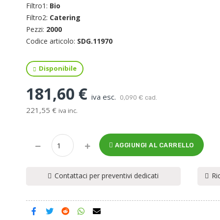
Filtro1:
Bio
Filtro2:
Catering
Pezzi:
2000
Codice articolo:
SDG.11970
Disponibile
181,60 €
iva esc.
0,090 € cad.
221,55 €
iva inc.
AGGIUNGI AL CARRELLO
Contattaci per preventivi dedicati
Ri