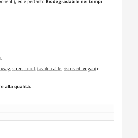
mponenti), ed è pertanto
Biodegradabile nei tempi
i.
 away
,
street food
,
tavole calde
,
ristoranti vegani
e
e alla qualità.