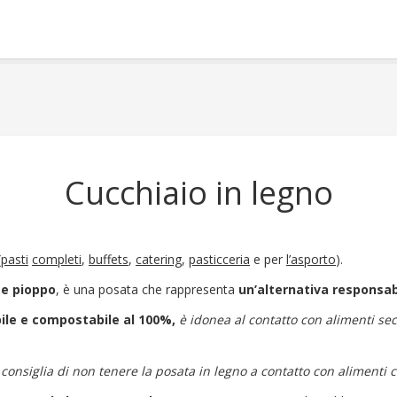
Cucchiaio in legno
(
pasti
completi
,
buffets
,
catering
,
pasticceria
e per
l’asporto
).
a e pioppo
, è una posata che rappresenta
un’alternativa responsab
le e compostabile al 100%,
è idonea al contatto con alimenti s
 consiglia di non tenere la posata in legno a contatto con alimenti