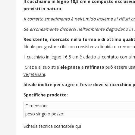
Il cucchiaino in legno 10,5 cm è composto esclusi
previsti in natura.
Il corretto smaltimento è nell’umido insieme ai rifiuti or
Se erroneamente dispersi nell’ambiente degradano in m
Resistente, ricercato nella forma e di ottima qualit
Ideale per gustare cibi con consistenza liquida o cremos
Il cucchiaio in legno 16,5 cm è adatto al contatto con ali
Grazie al suo stile
elegante
e
raffinato
può essere usat
vegetariani
.
Ideale inoltre per sagre e feste dove si ricerchino 
Specifiche prodotto:
Dimensioni:
peso singolo pezzo:
Scheda tecnica scaricabile qui