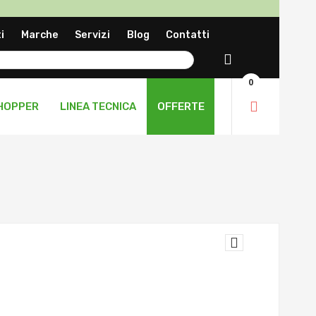
a
i
Marche
Servizi
Blog
Contatti
ng
Cerca
0
HOPPER
LINEA TECNICA
OFFERTE