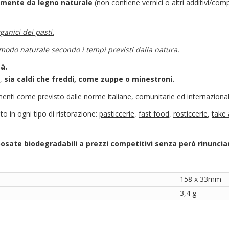
vamente da legno naturale
(non contiene vernici o altri additivi/co
ganici dei pasti.
odo naturale secondo i tempi previsti dalla natura.
à.
a,
sia caldi che freddi, come zuppe o minestroni.
menti come previsto dalle norme italiane, comunitarie ed internazional
o in ogni tipo di ristorazione:
pasticcerie
,
fast food
,
rosticcerie
,
take
posate biodegradabili a prezzi competitivi senza però rinunciar
158 x 33mm
3,4 g