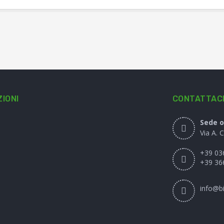
IONI
CONTATTAC
Sede o
Via A. 
+39 03
+39 36
info@bi