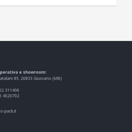
I
perativa e showroom:
Catalani 85. 20833 Giussano (MB)
62 311406
6 4020702
o-pack.it