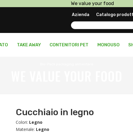
We value your food
Prodotti in pronta consegn
Azienda
Catalogo prodott
Personalizza il tuo packagi
LATO
TAKE AWAY
CONTENITORI PET
MONOUSO
S
Bio-Pack packaging alimentare
WE VALUE YOUR FOOD
Cucchiaio in legno
Colori:
Legno
Materiale:
Legno