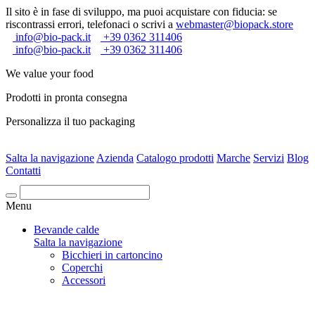
Il sito è in fase di sviluppo, ma puoi acquistare con fiducia: se
riscontrassi errori, telefonaci o scrivi a
webmaster@biopack.store
info@bio-pack.it
+39 0362 311406
info@bio-pack.it
+39 0362 311406
We value your food
Prodotti in pronta consegna
Personalizza il tuo packaging
Salta la navigazione
Azienda
Catalogo prodotti
Marche
Servizi
Blog
Contatti
Cerca
Menu
Bevande calde
Salta la navigazione
Bicchieri in cartoncino
Coperchi
Accessori