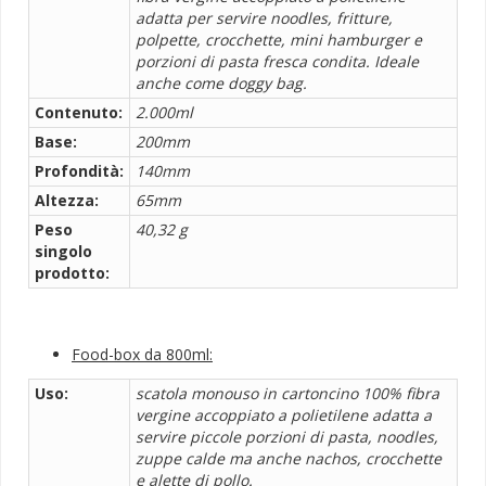
adatta per servire noodles, fritture,
polpette, crocchette, mini hamburger e
porzioni di pasta fresca condita. Ideale
anche come doggy bag.
Contenuto:
2.000ml
Base:
200mm
Profondità:
140mm
Altezza:
65mm
Peso
40,32 g
singolo
prodotto:
Food-box da 800ml:
Uso:
scatola monouso in cartoncino 100% fibra
vergine accoppiato a polietilene adatta a
servire piccole porzioni di pasta, noodles,
zuppe calde ma anche nachos, crocchette
e alette di pollo.