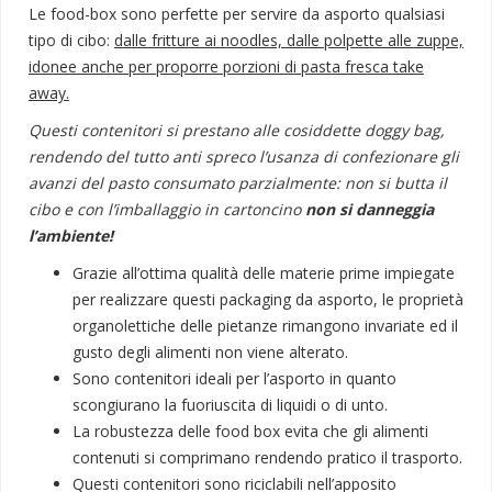
Le food-box sono perfette per servire da asporto qualsiasi
tipo di cibo:
dalle fritture ai noodles, dalle polpette alle zuppe,
idonee anche per proporre porzioni di pasta fresca take
away.
Questi contenitori si prestano alle cosiddette doggy bag,
rendendo del tutto anti spreco l’usanza di confezionare gli
avanzi del pasto consumato parzialmente: non si butta il
cibo e con l’imballaggio in cartoncino
non si danneggia
l’ambiente!
Grazie all’ottima qualità delle materie prime impiegate
per realizzare questi packaging da asporto, le proprietà
organolettiche delle pietanze rimangono invariate ed il
gusto degli alimenti non viene alterato.
Sono contenitori ideali per l’asporto in quanto
scongiurano la fuoriuscita di liquidi o di unto.
La robustezza delle food box evita che gli alimenti
contenuti si comprimano rendendo pratico il trasporto.
Questi contenitori sono riciclabili nell’apposito