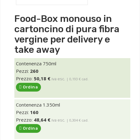
Food-Box monouso in
cartoncino di pura fibra
vergine per delivery e
take away
Contenenza 750ml
Pezzi:
260
Prezzo:
50,18 €
iva esc.
| 0,193 € cad.
Ordina
Contenenza 1.350ml
Pezzi:
160
Prezzo:
48,64 €
iva esc.
| 0,304 € cad.
Ordina