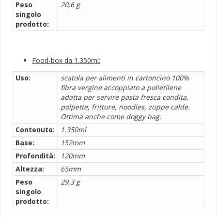
Peso
20,6 g
singolo
prodotto:
Food-box da 1.350ml:
Uso:
scatola per alimenti in cartoncino 100%
fibra vergine accoppiato a polietilene
adatta per servire pasta fresca condita,
polpette, fritture, noodles, zuppe calde.
Ottima anche come doggy bag.
Contenuto:
1.350ml
Base:
152mm
Profondità:
120mm
Altezza:
65mm
Peso
29,3 g
singolo
prodotto: