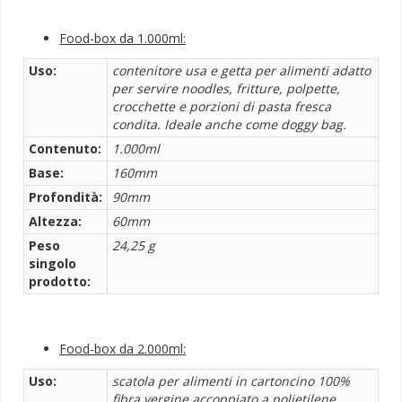
Food-box da 1.000ml:
Uso:
contenitore usa e getta per alimenti adatto
per servire noodles, fritture, polpette,
crocchette e porzioni di pasta fresca
condita. Ideale anche come doggy bag.
Contenuto:
1.000ml
Base:
160mm
Profondità:
90mm
Altezza:
60mm
Peso
24,25 g
singolo
prodotto:
Food-box da 2.000ml:
Uso:
scatola per alimenti in cartoncino 100%
fibra vergine accoppiato a polietilene