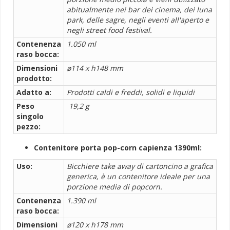
abitualmente nei bar dei cinema, dei luna
park, delle sagre, negli eventi all'aperto e
negli street food festival.
Contenenza
1.050 ml
raso bocca:
Dimensioni
ø114 x h148 mm
prodotto:
Adatto a:
Prodotti caldi e freddi, solidi e liquidi
Peso
19,2 g
singolo
pezzo:
Contenitore porta pop-corn capienza 1390ml:
Uso:
Bicchiere take away di cartoncino a grafica
generica, è un contenitore ideale per una
porzione media di popcorn.
Contenenza
1.390 ml
raso bocca:
Dimensioni
ø120 x h178 mm