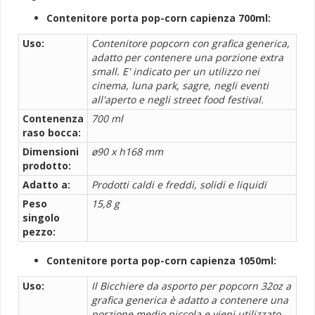
Contenitore porta pop-corn capienza 700ml:
Uso:
Contenitore popcorn con grafica generica,
adatto per contenere una porzione extra
small. E' indicato per un utilizzo nei
cinema, luna park, sagre, negli eventi
all'aperto e negli street food festival.
Contenenza
700 ml
raso bocca:
Dimensioni
ø90 x h168 mm
prodotto:
Adatto a:
Prodotti caldi e freddi, solidi e liquidi
Peso
15,8 g
singolo
pezzo:
Contenitore porta pop-corn capienza 1050ml:
Uso:
Il Bicchiere da asporto per popcorn 32oz a
grafica generica è adatto a contenere una
porzione medio piccola e vieni utilizzato