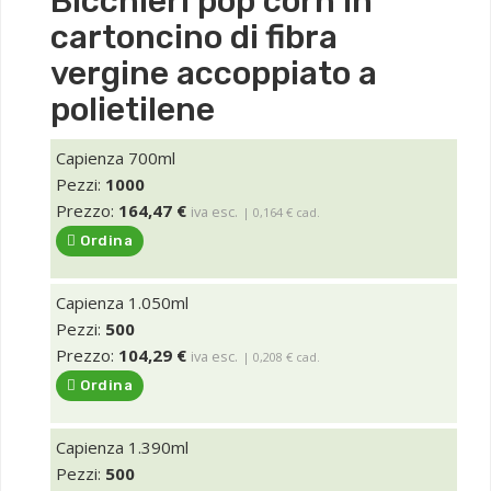
Bicchieri pop corn in
cartoncino di fibra
vergine accoppiato a
polietilene
Capienza 700ml
Pezzi:
1000
Prezzo:
164,47 €
iva esc.
| 0,164 € cad.
Ordina
Capienza 1.050ml
Pezzi:
500
Prezzo:
104,29 €
iva esc.
| 0,208 € cad.
Ordina
Capienza 1.390ml
Pezzi:
500