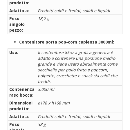
prodotto:
Adatto a:
Prodotti caldi e freddi, solidi e liquidi
Peso
18,2 g
singolo
pezzo:
Contenitore porta pop-corn capienza 3000ml:
Uso:
Il contenitore 85oz a grafica generica è
adatto a contenere una porzione medio-
grande e viene usato abitualmente come
secchiello per pollo fritto e popcorn,
polpette, crocchette e snack sia caldi che
freddi.
Contenenza
3.000 ml
raso bocca:
Dimensioni
ø178 x h168 mm
prodotto:
Adatto a:
Prodotti caldi e freddi, solidi e liquidi
Peso
38 g