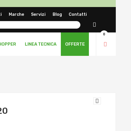
a
i
Marche
Servizi
Blog
Contatti
ng
Cerca
0
HOPPER
LINEA TECNICA
OFFERTE
20