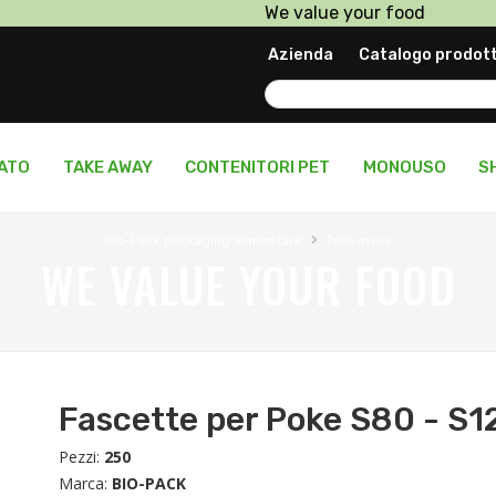
We value your food
Prodotti in pronta consegn
Azienda
Catalogo prodott
Personalizza il tuo packagi
LATO
TAKE AWAY
CONTENITORI PET
MONOUSO
S
›
Bio-Pack packaging alimentare
Take away
WE VALUE YOUR FOOD
Fascette per Poke S80 - S1
Pezzi:
250
Marca:
BIO-PACK