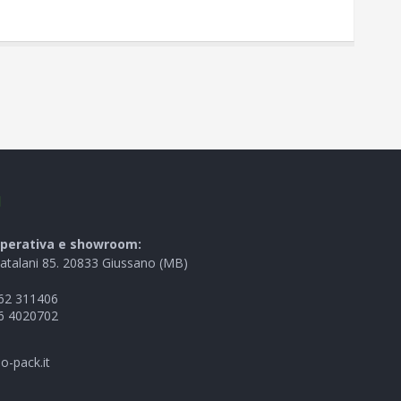
I
perativa e showroom:
Catalani 85. 20833 Giussano (MB)
62 311406
6 4020702
o-pack.it