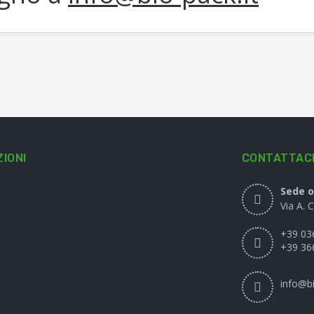
IONI
CONTATTAC
Sede o
Via A. 
+39 03
+39 36
info@bi