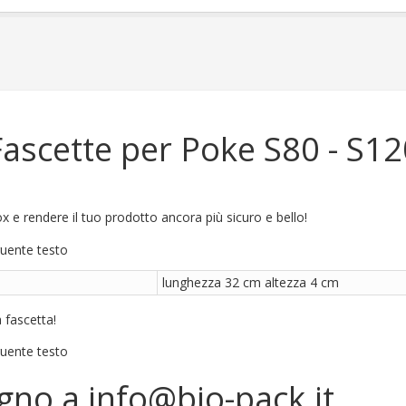
Fascette per Poke S80 - S12
ox e rendere il tuo prodotto ancora più sicuro e bello!
lunghezza 32 cm altezza 4 cm
a fascetta!
egno a
info@bio-pack.it