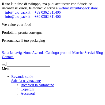
Il sito è in fase di sviluppo, ma puoi acquistare con fiducia: se
riscontrassi errori, telefonaci o scrivi a
webmaster@biopack.store
info@bio-pack.it
+39 0362 311406
info@bio-pack.it
+39 0362 311406
We value your food
Prodotti in pronta consegna
Personalizza il tuo packaging
Salta la navigazione
Azienda
Catalogo prodotti
Marche
Servizi
Blog
Contatti
Cerca
Menu
Bevande calde
Salta la navigazione
Bicchieri in cartoncino
Coperchi
Accessori