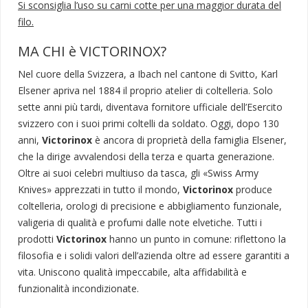
Si sconsiglia l’uso su carni cotte per una maggior durata del
filo.
MA CHI è VICTORINOX?
Nel cuore della Svizzera, a Ibach nel cantone di Svitto, Karl
Elsener apriva nel 1884 il proprio atelier di coltelleria. Solo
sette anni più tardi, diventava fornitore ufficiale dell’Esercito
svizzero con i suoi primi coltelli da soldato. Oggi, dopo 130
anni,
Victorinox
è ancora di proprietà della famiglia Elsener,
che la dirige avvalendosi della terza e quarta generazione.
Oltre ai suoi celebri multiuso da tasca, gli «Swiss Army
Knives» apprezzati in tutto il mondo,
Victorinox
produce
coltelleria, orologi di precisione e abbigliamento funzionale,
valigeria di qualità e profumi dalle note elvetiche. Tutti i
prodotti
Victorinox
hanno un punto in comune: riflettono la
filosofia e i solidi valori dell’azienda oltre ad essere garantiti a
vita. Uniscono qualità impeccabile, alta affidabilità e
funzionalità incondizionate.