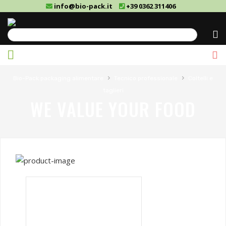
info@bio-pack.it
+39 0362 311406
Cerca
›
›
Bio-Pack packaging alimentare
Tecnico professionale
Coltelli e
taglieri
WE VALUE YOUR FOOD