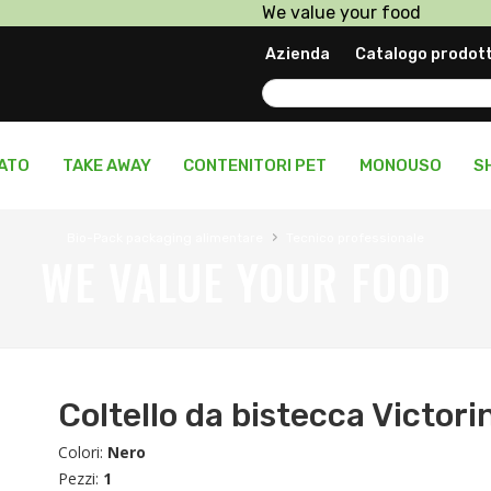
We value your food
Prodotti in pronta consegn
Azienda
Catalogo prodott
Personalizza il tuo packagi
LATO
TAKE AWAY
CONTENITORI PET
MONOUSO
S
›
Bio-Pack packaging alimentare
Tecnico professionale
WE VALUE YOUR FOOD
Coltello da bistecca Victor
Colori:
Nero
Pezzi:
1