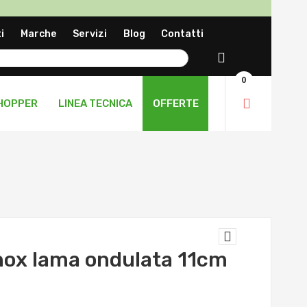
a
i
Marche
Servizi
Blog
Contatti
ng
Cerca
0
HOPPER
LINEA TECNICA
OFFERTE
inox lama ondulata 11cm