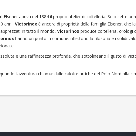
 Elsener apriva nel 1884 il proprio atelier di coltelleria. Solo sette anni
30 anni,
Victorinox
è ancora di proprietà della famiglia Elsener, che l
 apprezzati in tutto il mondo,
Victorinox
produce coltelleria, orologi d
torinox
hanno un punto in comune: riflettono la filosofia e i solidi valo
zionate.
soluta e una raffinatezza profonda, che sottolineano il gusto di Victo
uando l’avventura chiama: dalle calotte artiche del Polo Nord alla ci