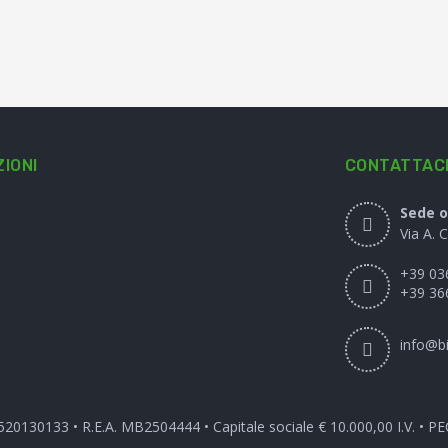
IONI
CONTATTAC
Sede o
Via A. 
+39 03
+39 36
info@bi
3520130133 • R.E.A. MB2504444 • Capitale sociale € 10.000,00 I.V. • P