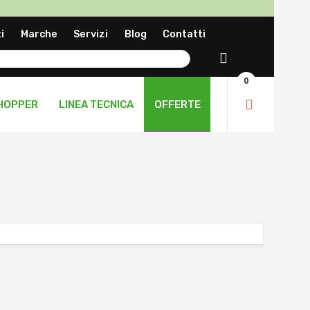
a
i
Marche
Servizi
Blog
Contatti
ng
Cerca
0
HOPPER
LINEA TECNICA
OFFERTE