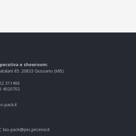
I
perativa e showroom:
Catalani 85. 20833 Giussano (MB)
62 311406
6 4020702
o-pack.it
EC
bio-pack@pec.pecenvi.it