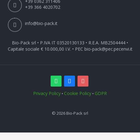
+39 0362 311406
+39 366 4020702
info@bio-pack.it
Bio-Pack srl • P.IVA IT 03520130133 • R.E.A. MB2504444 •
Capitale sociale € 10.000,00 I.V. • PEC
bio-pack@pec.pecenvi.it
Privacy Policy
Cookie Policy
GDPR
•
•
© 2026 Bio-Pack srl