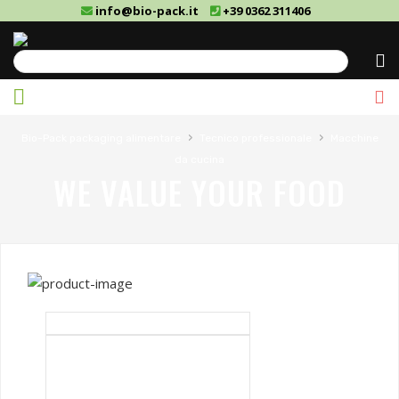
info@bio-pack.it
+39 0362 311406
Cerca
›
›
Bio-Pack packaging alimentare
Tecnico professionale
Macchine
da cucina
WE VALUE YOUR FOOD