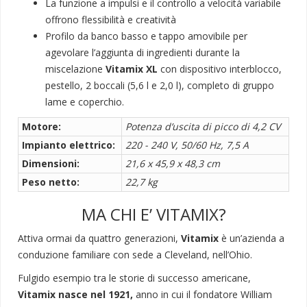
La funzione a impulsi e il controllo a velocità variabile
offrono flessibilità e creatività
Profilo da banco basso e tappo amovibile per
agevolare l’aggiunta di ingredienti durante la
miscelazione
Vitamix XL
con dispositivo interblocco,
pestello, 2 boccali (5,6 l e 2,0 l), completo di gruppo
lame e coperchio.
Motore:
Potenza d’uscita di picco di 4,2 CV
Impianto elettrico:
220 - 240 V, 50/60 Hz, 7,5 A
Dimensioni:
21,6 x 45,9 x 48,3 cm
Peso netto:
22,7 kg
MA CHI E’ VITAMIX?
Attiva ormai da quattro generazioni,
Vitamix
è un’azienda a
conduzione familiare con sede a Cleveland, nell’Ohio.
Fulgido esempio tra le storie di successo americane,
Vitamix nasce nel 1921,
anno in cui il fondatore William