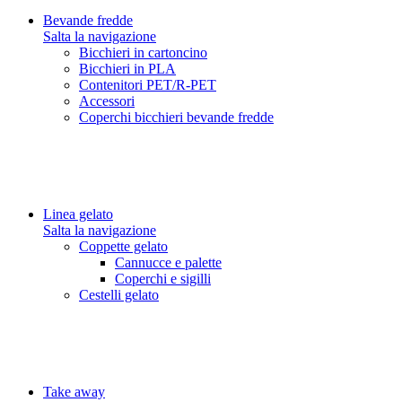
Bevande fredde
Salta la navigazione
Bicchieri in cartoncino
Bicchieri in PLA
Contenitori PET/R-PET
Accessori
Coperchi bicchieri bevande fredde
Linea gelato
Salta la navigazione
Coppette gelato
Cannucce e palette
Coperchi e sigilli
Cestelli gelato
Take away