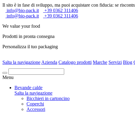
Il sito è in fase di sviluppo, ma puoi acquistare con fiducia: se riscontra
info@bio-pack.it
+39 0362 311406
info@bio-pack.it
+39 0362 311406
We value your food
Prodotti in pronta consegna
Personalizza il tuo packaging
Salta la navigazione
Azienda
Catalogo prodotti
Marche
Servizi
Blog
Cerca
Menu
Bevande calde
Salta la navigazione
Bicchieri in cartoncino
Coperchi
Accessori