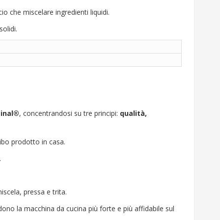
o che miscelare ingredienti liquidi.
olidi.
ginal®
, concentrandosi su tre principi:
qualità,
bo prodotto in casa.
.
cela, pressa e trita.
dono la macchina da cucina più forte e più affidabile sul