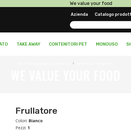
We value your food
Prodotti in pronta consegn
Azienda
Catalogo prodott
Personalizza il tuo packagi
LATO
TAKE AWAY
CONTENITORI PET
MONOUSO
S
›
Bio-Pack packaging alimentare
Tecnico professionale
WE VALUE YOUR FOOD
Frullatore
Colori:
Bianco
Pezzi:
1