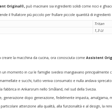
nt Original®,
può macinare sia ingredienti solidi come noci e ghiacci
 il frullatore più piccolo per frullare piccole quantità di ingredienti s
Tritan
1,3 Lt
mo a creare la macchina da cucina, ora conosciuta come
Assistent Ori
 un momento in cui le famiglie svedesi mangiavano principalmente ci
e, marmellate e succhi, tutto veniva consumato e nulla andava sprecato
la fabbrica in Ankarsrum nello Småland, nel sud della Svezia.
e, generazione dopo generazione, fedelmente impasta, amalgama, mis
rticolare attenzione alla qualità, alla funzionalità e al design, la ren