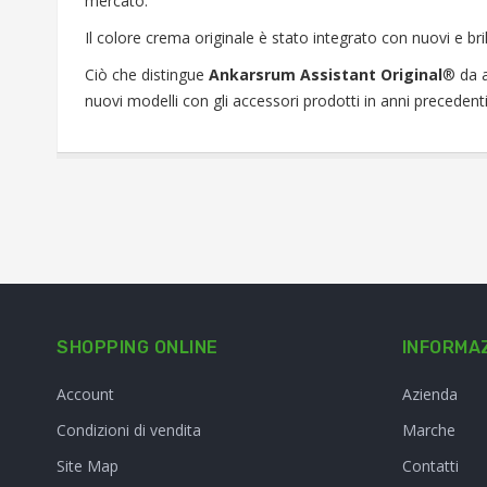
mercato.
Il colore crema originale è stato integrato con nuovi e bril
Ciò che distingue
Ankarsrum Assistant Original
® da a
nuovi modelli con gli accessori prodotti in anni precedenti
SHOPPING ONLINE
INFORMAZ
Account
Azienda
Condizioni di vendita
Marche
Site Map
Contatti