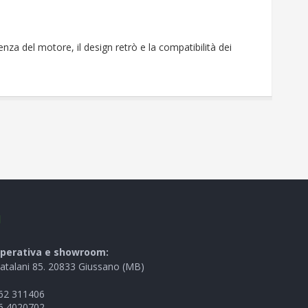
enza del motore, il design retrò e la compatibilità dei
I
perativa e showroom:
Catalani 85. 20833 Giussano (MB)
62 311406
6 4020702