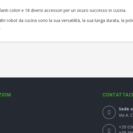
lanti colori e 18 diversi accessori per un sicuro successo in cucina.
ltri robot da cucina sono la sua versatilità, la sua lunga durata, la pot
.
IONI
CONTATTAC
Sede o
Via A. 
+39 03
+39 36