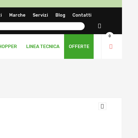
a
i
Marche
Servizi
Blog
Contatti
ng
Cerca
0
HOPPER
LINEA TECNICA
OFFERTE