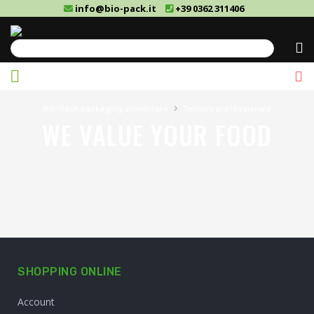
info@bio-pack.it
+39 0362 311406
Cerca
›
Bio-Pack packaging alimentare
Tecnico professionale
WE VALUE YOUR FOOD
SHOPPING ONLINE
Account