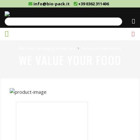
info@bio-pack.it
+39 0362 311406
Cerca
›
Bio-Pack packaging alimentare
Tecnico professionale
WE VALUE YOUR FOOD