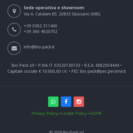
Sede operativa e showroom:
Via A. Catalani 85. 20833 Giussano (MB)
+39 0362 311406
+39 366 4020702
info@bio-pack.it
Bio-Pack srl • P.IVA IT 03520130133 • R.E.A. MB2504444 •
Capitale sociale € 10.000,00 I.V. • PEC
bio-pack@pec.pecenvi.it
Privacy Policy
Cookie Policy
GDPR
•
•
© 2026 Bio-Pack srl