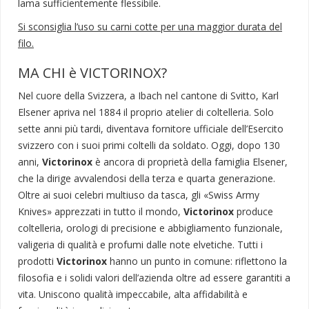
lama sufficientemente flessibile.
Si sconsiglia l’uso su carni cotte per una maggior durata del
filo.
MA CHI è VICTORINOX?
Nel cuore della Svizzera, a Ibach nel cantone di Svitto, Karl
Elsener apriva nel 1884 il proprio atelier di coltelleria. Solo
sette anni più tardi, diventava fornitore ufficiale dell’Esercito
svizzero con i suoi primi coltelli da soldato. Oggi, dopo 130
anni,
Victorinox
è ancora di proprietà della famiglia Elsener,
che la dirige avvalendosi della terza e quarta generazione.
Oltre ai suoi celebri multiuso da tasca, gli «Swiss Army
Knives» apprezzati in tutto il mondo,
Victorinox
produce
coltelleria, orologi di precisione e abbigliamento funzionale,
valigeria di qualità e profumi dalle note elvetiche. Tutti i
prodotti
Victorinox
hanno un punto in comune: riflettono la
filosofia e i solidi valori dell’azienda oltre ad essere garantiti a
vita. Uniscono qualità impeccabile, alta affidabilità e