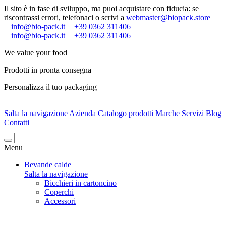
Il sito è in fase di sviluppo, ma puoi acquistare con fiducia: se
riscontrassi errori, telefonaci o scrivi a
webmaster@biopack.store
info@bio-pack.it
+39 0362 311406
info@bio-pack.it
+39 0362 311406
We value your food
Prodotti in pronta consegna
Personalizza il tuo packaging
Salta la navigazione
Azienda
Catalogo prodotti
Marche
Servizi
Blog
Contatti
Cerca
Menu
Bevande calde
Salta la navigazione
Bicchieri in cartoncino
Coperchi
Accessori