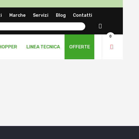
a
i
Marche
Servizi
Blog
Contatti
ng
Cerca
0
HOPPER
LINEA TECNICA
OFFERTE