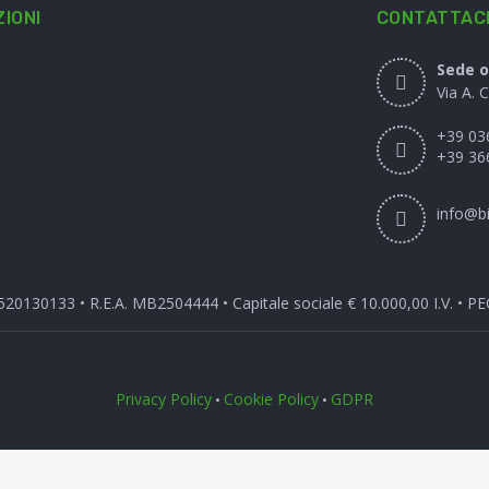
IONI
CONTATTAC
Sede o
Via A. 
+39 03
+39 36
info@bi
3520130133 • R.E.A. MB2504444 • Capitale sociale € 10.000,00 I.V. • P
Privacy Policy
Cookie Policy
GDPR
•
•