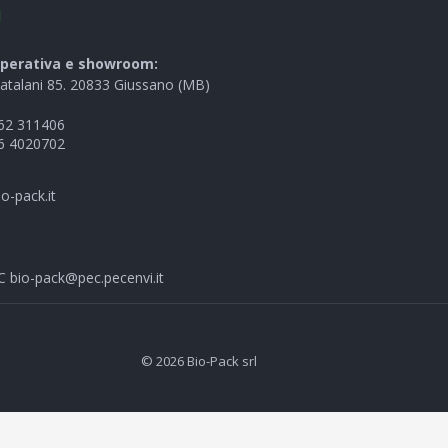
I
perativa e showroom:
Catalani 85. 20833 Giussano (MB)
62 311406
6 4020702
o-pack.it
EC
bio-pack@pec.pecenvi.it
© 2026 Bio-Pack srl