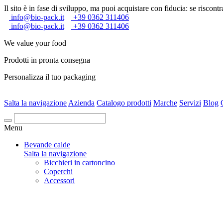
Il sito è in fase di sviluppo, ma puoi acquistare con fiducia: se riscontra
info@bio-pack.it
+39 0362 311406
info@bio-pack.it
+39 0362 311406
We value your food
Prodotti in pronta consegna
Personalizza il tuo packaging
Salta la navigazione
Azienda
Catalogo prodotti
Marche
Servizi
Blog
Cerca
Menu
Bevande calde
Salta la navigazione
Bicchieri in cartoncino
Coperchi
Accessori