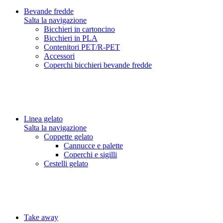
Bevande fredde
Salta la navigazione
Bicchieri in cartoncino
Bicchieri in PLA
Contenitori PET/R-PET
Accessori
Coperchi bicchieri bevande fredde
Linea gelato
Salta la navigazione
Coppette gelato
Cannucce e palette
Coperchi e sigilli
Cestelli gelato
Take away