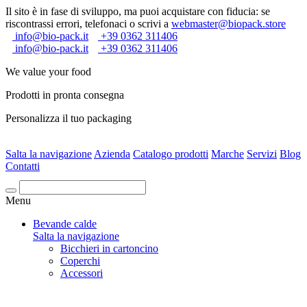
Il sito è in fase di sviluppo, ma puoi acquistare con fiducia: se
riscontrassi errori, telefonaci o scrivi a
webmaster@biopack.store
info@bio-pack.it
+39 0362 311406
info@bio-pack.it
+39 0362 311406
We value your food
Prodotti in pronta consegna
Personalizza il tuo packaging
Salta la navigazione
Azienda
Catalogo prodotti
Marche
Servizi
Blog
Contatti
Cerca
Menu
Bevande calde
Salta la navigazione
Bicchieri in cartoncino
Coperchi
Accessori