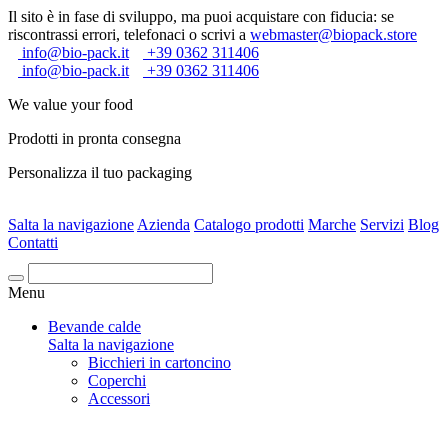
Il sito è in fase di sviluppo, ma puoi acquistare con fiducia: se
riscontrassi errori, telefonaci o scrivi a
webmaster@biopack.store
info@bio-pack.it
+39 0362 311406
info@bio-pack.it
+39 0362 311406
We value your food
Prodotti in pronta consegna
Personalizza il tuo packaging
Salta la navigazione
Azienda
Catalogo prodotti
Marche
Servizi
Blog
Contatti
Cerca
Menu
Bevande calde
Salta la navigazione
Bicchieri in cartoncino
Coperchi
Accessori