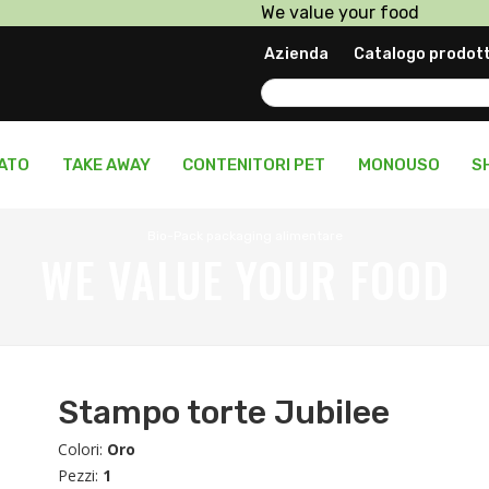
We value your food
Prodotti in pronta consegn
Azienda
Catalogo prodott
Personalizza il tuo packagi
LATO
TAKE AWAY
CONTENITORI PET
MONOUSO
S
Bio-Pack packaging alimentare
WE VALUE YOUR FOOD
Stampo torte Jubilee
Colori:
Oro
Pezzi:
1