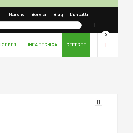
a
i
Marche
Servizi
Blog
Contatti
ng
Cerca
0
HOPPER
LINEA TECNICA
OFFERTE