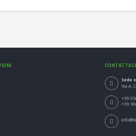
IONI
CONTATTAC
Sede o
Via A. 
+39 03
+39 36
info@bi