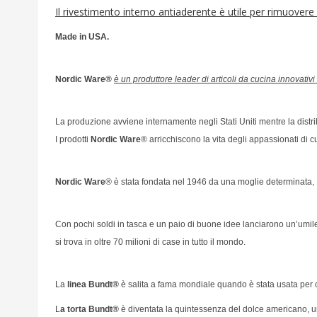
Il rivestimento interno antiaderente è utile per rimuovere 
Made in USA.
Nordic Ware®
è un produttore leader di articoli da cucina innovativi 
La produzione avviene internamente negli Stati Uniti mentre la distri
I prodotti
Nordic Ware
® arricchiscono la vita degli appassionati di 
Nordic Ware
® è stata fondata nel 1946 da una moglie determinata, 
Con pochi soldi in tasca e un paio di buone idee lanciarono un’umile
si trova in oltre 70 milioni di case in tutto il mondo.
La
linea Bundt®
è salita a fama mondiale quando è stata usata per cu
L
a torta Bundt®
è diventata la quintessenza del dolce americano, una