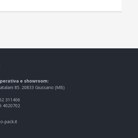
I
perativa e showroom:
Catalani 85. 20833 Giussano (MB)
62 311406
6 4020702
o-pack.it