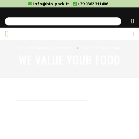
info@bio-pack.it
+39 0362 311406
Cerca
›
Bio-Pack packaging alimentare
Tecnico professionale
WE VALUE YOUR FOOD