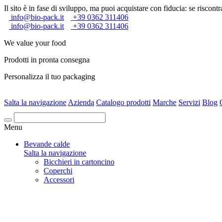
Il sito è in fase di sviluppo, ma puoi acquistare con fiducia: se riscontra
info@bio-pack.it
+39 0362 311406
info@bio-pack.it
+39 0362 311406
We value your food
Prodotti in pronta consegna
Personalizza il tuo packaging
Salta la navigazione
Azienda
Catalogo prodotti
Marche
Servizi
Blog
Cerca
Menu
Bevande calde
Salta la navigazione
Bicchieri in cartoncino
Coperchi
Accessori