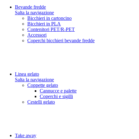
Bevande fredde
Salta la navigazione
Bicchieri in cartoncino
Bicchieri in PLA
Contenitori PET/R-PET
Accessori
Coperchi bicchieri bevande fredde
Linea gelato
Salta la navigazione
Coppette gelato
Cannucce e palette
Coperchi e sigilli
Cestelli gelato
Take away