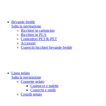
Bevande fredde
Salta la navigazione
Bicchieri in cartoncino
Bicchieri in PLA
Contenitori PET/R-PET
Accessori
Coperchi bicchieri bevande fredde
Linea gelato
Salta la navigazione
Coppette gelato
Cannucce e palette
Coperchi e sigilli
Cestelli gelato